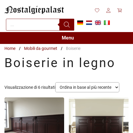
Vai
al
contenuto
Products
search
Menu
Home
/
Mobili da gourmet
/
Boiserie
Boiserie in legno
Ordina
Visualizzazione di 6 risultati
in
base
al
più
recente