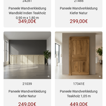
24281
21466
Paneele Wandverkleidung
Paneele Wandverkleidung
Wandbild Indien Teakholz
Kiefer Natur
0,90 m x 1,80 m
349,00
€
299,00
€
21039
17341E
Paneele Wandverkleidung
Paneele Wandverkleidung
Kiefer Natur
Teakholz 1,05 m
249,00
€
449,00
€