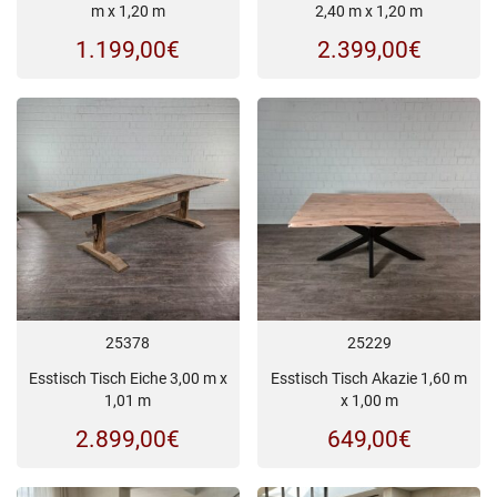
m x 1,20 m
2,40 m x 1,20 m
1.199,00
€
2.399,00
€
25378
25229
Esstisch Tisch Eiche 3,00 m x
Esstisch Tisch Akazie 1,60 m
1,01 m
x 1,00 m
2.899,00
€
649,00
€