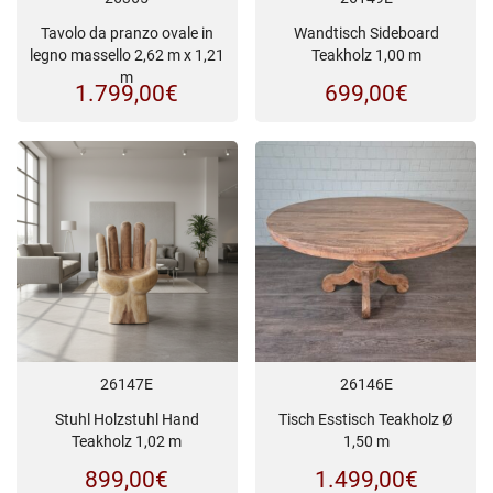
Tavolo da pranzo ovale in
Wandtisch Sideboard
legno massello 2,62 m x 1,21
Teakholz 1,00 m
m
1.799,00
€
699,00
€
26147E
26146E
Stuhl Holzstuhl Hand
Tisch Esstisch Teakholz Ø
Teakholz 1,02 m
1,50 m
899,00
€
1.499,00
€