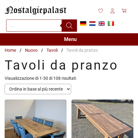
Vai
al
contenuto
Products
search
Menu
Home
/
Nuovo
/
Tavoli
/
Tavoli da pranzo
Tavoli da pranzo
Ordina
Visualizzazione di 1-30 di 108 risultati
in
base
al
più
recente