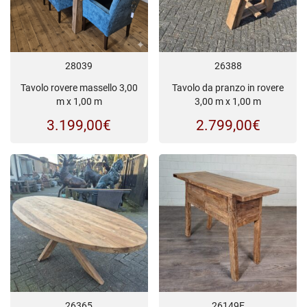
28039
26388
Tavolo rovere massello 3,00
Tavolo da pranzo in rovere
m x 1,00 m
3,00 m x 1,00 m
3.199,00
€
2.799,00
€
26365
26149E