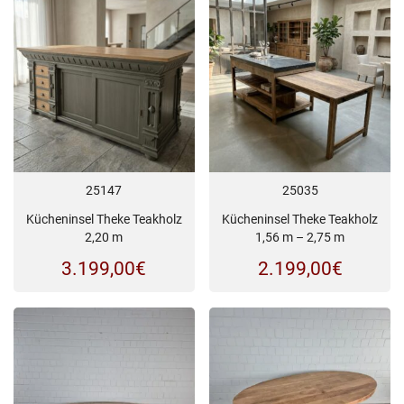
25147
25035
Kücheninsel Theke Teakholz
Kücheninsel Theke Teakholz
2,20 m
1,56 m – 2,75 m
3.199,00
€
2.199,00
€