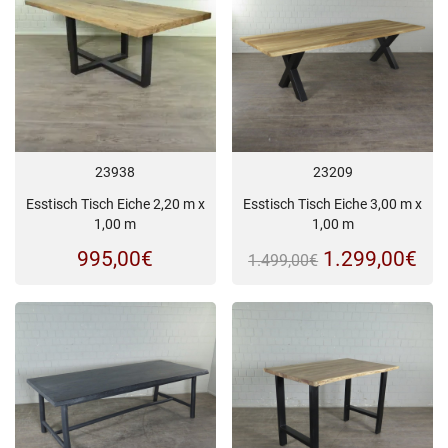
23938
23209
Esstisch Tisch Eiche 2,20 m x
Esstisch Tisch Eiche 3,00 m x
1,00 m
1,00 m
Il
Il
995,00
€
1.299,00
€
1.499,00
€
prezzo
pre
originale
att
era:
è:
1.499,00€.
1.2