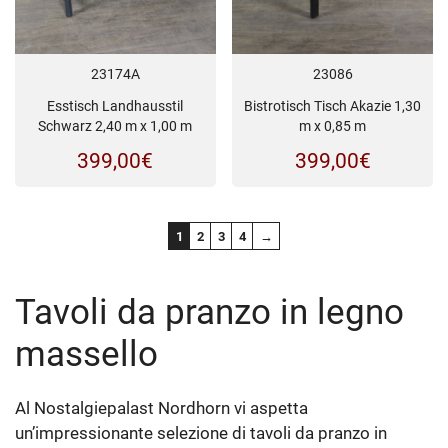
23174A
23086
Esstisch Landhausstil
Bistrotisch Tisch Akazie 1,30
Schwarz 2,40 m x 1,00 m
m x 0,85 m
399,00
€
399,00
€
1
2
3
4
→
Tavoli da pranzo in legno
massello
Al Nostalgiepalast Nordhorn vi aspetta
un’impressionante selezione di tavoli da pranzo in