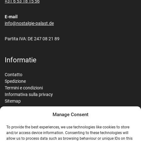
+31 6 53 18 15 56
E-mail
info@nostalgie-palast.de
Partita IVA: DE 247 08 21 89
Informatie
Contatto
Spedizione
Termini e condizioni
Informativa sulla privacy
Sitemap
Manage Consent
Reviews
To provide the best experiences, we use technologies like cookies to store
and/or access device information. Consenting to these technologies will
allow us to process data such as browsing behaviour or unique IDs on this