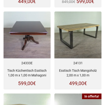
Il
Il
449,00
€
599,00
€
849,00
€
prezzo
prez
originale
attua
era:
è:
849,00€.
599,
24333E
24131
Tisch Küchentisch Esstisch
Esstisch Tisch Mangoholz
1,00 m x 1,00 m Mahagoni
2,00 m x 1,00 m
599,00
€
499,00
€
In offerta!