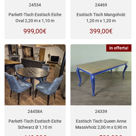
24534
24469
Parkett-Tisch Esstisch Eiche
Esstisch Tisch Mangoholz
Oval 2,20 m x 1,10 m
1,20 m x 1,20 m
999,00
€
399,00
€
In offerta!
24458A
24339
Parkett-Tisch Esstisch Eiche
Esstisch Tisch Queen Anne
Schwarz Ø 1,10 m
Massivholz 2,00 m x 0,90 m