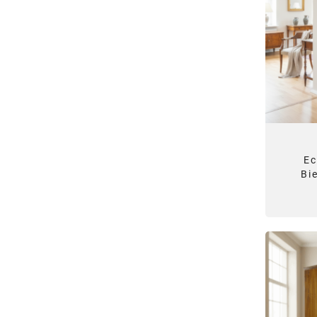
Ec
Bi