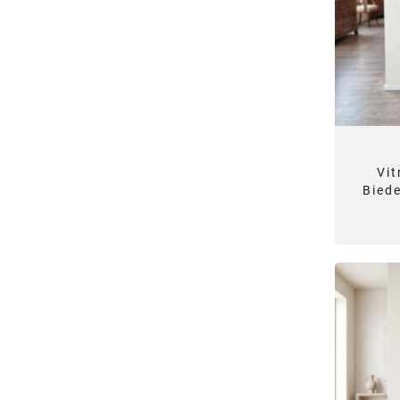
Vit
Bied