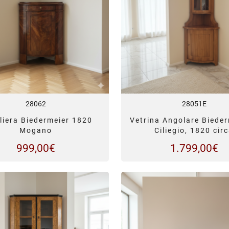
28062
28051E
liera Biedermeier 1820
Vetrina Angolare Bieder
Mogano
Ciliegio, 1820 cir
999,00
€
1.799,00
€