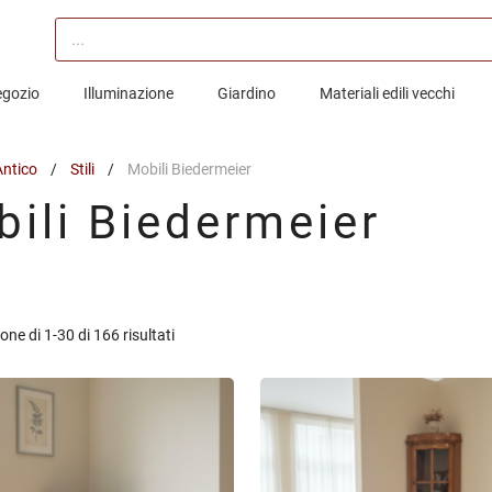
Products
search
egozio
Illuminazione
Giardino
Materiali edili vecchi
Antico
/
Stili
/
Mobili Biedermeier
ili Biedermeier
Ordina
one di 1-30 di 166 risultati
in
base
al
più
recente