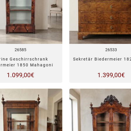
26585
26533
rine Geschirrschrank
Sekretär Biedermeier 18
ermeier 1850 Mahagoni
1.099,00
€
1.399,00
€