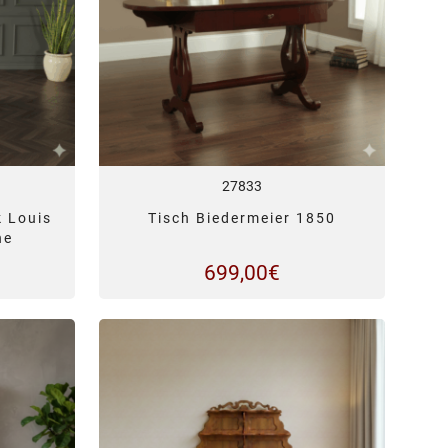
27833
k Louis
Tisch Biedermeier 1850
he
699,00
€