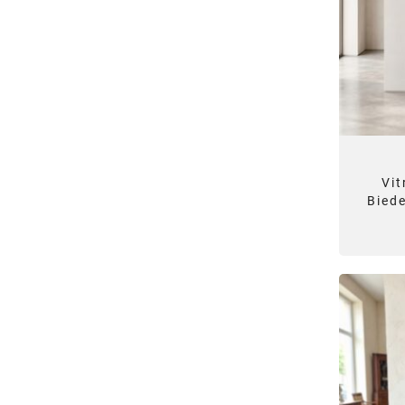
Vit
Bied