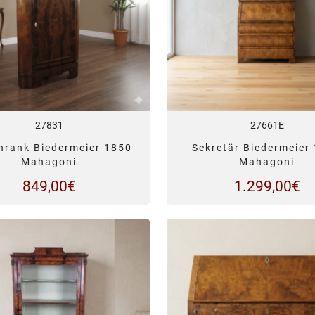
27831
27661E
hrank Biedermeier 1850
Sekretär Biedermeier
Mahagoni
Mahagoni
849,00
€
1.299,00
€