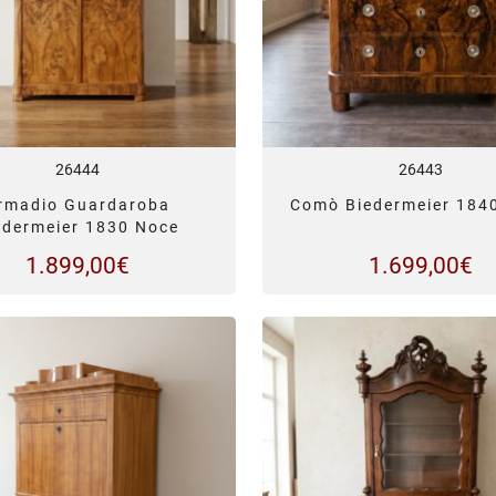
26444
26443
rmadio Guardaroba
Comò Biedermeier 184
edermeier 1830 Noce
1.899,00
€
1.699,00
€