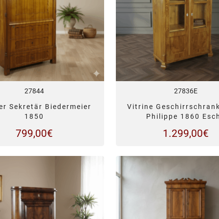
27844
27836E
er Sekretär Biedermeier
Vitrine Geschirrschran
1850
Philippe 1860 Esc
799,00
€
1.299,00
€