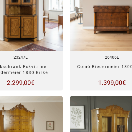
23247E
26406E
kschrank Eckvitrine
Comò Biedermeier 180
edermeier 1830 Birke
2.299,00
€
1.399,00
€