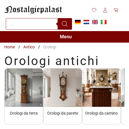
Vai
al
contenuto
Products
search
Menu
Home
/
Antico
/
Orologi
Orologi antichi
Orologi da terra
Orologi da parete
Orologi da camino