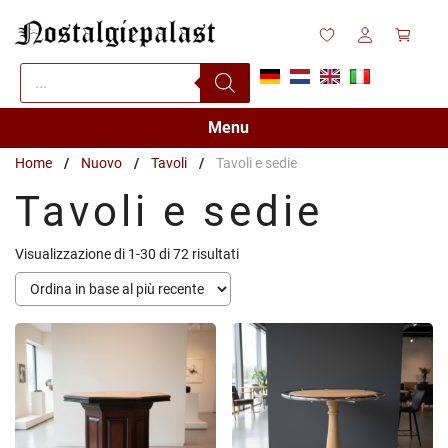
Vai
al
contenuto
Products
search
Menu
Home
/
Nuovo
/
Tavoli
/
Tavoli e sedie
Tavoli e sedie
Ordina
Visualizzazione di 1-30 di 72 risultati
in
base
al
più
recente