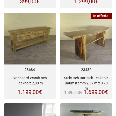
399,00
€
1.299,00
€
In offerta!
23684
23432
Sideboard Wandtisch
Stehtisch Bartisch Teakholz
Teakholz 2,00 m
Baumstamm 2,57 m x 0,70
m
Il
Il
1.199,00
€
1.699,00
€
1.895,00
€
prezzo
pre
originale
att