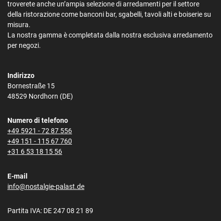
troverete anche un’ampia selezione di arredamenti per il settore
della ristorazione come banconi bar, sgabelli, tavoli alti e boiserie su
misura.
La nostra gamma è completata dalla nostra esclusiva arredamento
per negozi.
Indirizzo
Bornestraße 15
48529 Nordhorn (DE)
Numero di telefono
+49 5921 - 72 87 556
+49 151 - 115 67 760
+31 6 53 18 15 56
E-mail
info@nostalgie-palast.de
Partita IVA: DE 247 08 21 89