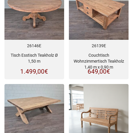
26146E
26139E
Tisch Esstisch Teakholz Ø
Couchtisch
1,50 m
Wohnzimmertisch Teakholz
1,40 m x 0,90 m
1.499,00
€
649,00
€