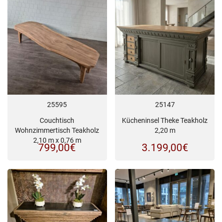
25595
25147
Couchtisch
Kücheninsel Theke Teakholz
Wohnzimmertisch Teakholz
2,20 m
2,10 m x 0,76 m
799,00
€
3.199,00
€