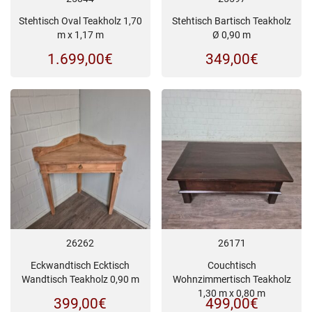
Stehtisch Oval Teakholz 1,70
Stehtisch Bartisch Teakholz
m x 1,17 m
Ø 0,90 m
1.699,00
€
349,00
€
26262
26171
Eckwandtisch Ecktisch
Couchtisch
Wandtisch Teakholz 0,90 m
Wohnzimmertisch Teakholz
1,30 m x 0,80 m
399,00
€
499,00
€