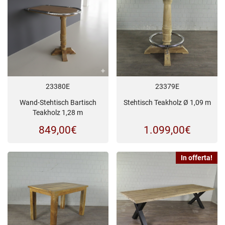
era:
è:
1.895,00€.
1.6
23380E
23379E
Wand-Stehtisch Bartisch
Stehtisch Teakholz Ø 1,09 m
Teakholz 1,28 m
849,00
€
1.099,00
€
In offerta!