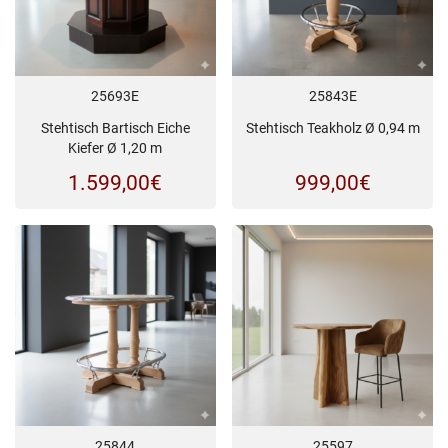
25693E
25843E
Stehtisch Bartisch Eiche
Stehtisch Teakholz Ø 0,94 m
Kiefer Ø 1,20 m
1.599,00
€
999,00
€
25844
25597