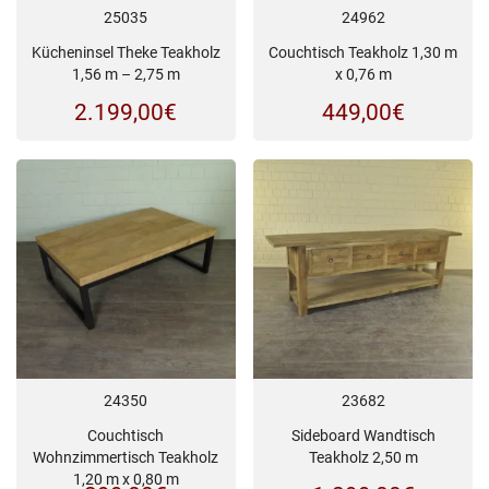
25035
24962
Kücheninsel Theke Teakholz
Couchtisch Teakholz 1,30 m
1,56 m – 2,75 m
x 0,76 m
2.199,00
€
449,00
€
24350
23682
Couchtisch
Sideboard Wandtisch
Wohnzimmertisch Teakholz
Teakholz 2,50 m
1,20 m x 0,80 m