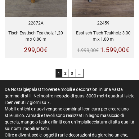
22459
22872A
Esstisch Tisch Teakholz 3,00
Tisch Esstisch Teakholz 1,20
m x 1,00 m
m x 0,80 m
Il
Il
1.599,00
€
299,00
€
1.999,00
€
prezzo
pre
originale
att
1
2
3
→
era:
è:
1.999,00€.
1.5
Da Nostalgiepalast troverete mobili e decorazioni in una vasta
gamma di stili. Nel nostro negozio di quasi 8000 metri quadrati siete
i benvenuti 7 giorni su 7.
Mobili antichi e nuovi vengono combinati con cura per creare uno
stile unico. Armadi e tavoli sono realizzati in legno massiccio di
quercia, mango o teak e rifiniti con un’impiallacciatura di alta qualità
sui nostri mobili antichi.
Oltre a divani, sedie, oggetti rari e decorazioni da giardino uniche,