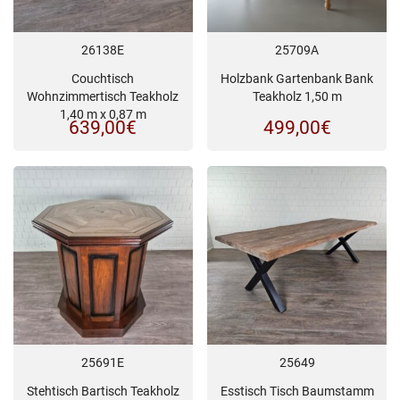
26138E
25709A
Couchtisch
Holzbank Gartenbank Bank
Wohnzimmertisch Teakholz
Teakholz 1,50 m
1,40 m x 0,87 m
639,00
€
499,00
€
25691E
25649
Stehtisch Bartisch Teakholz
Esstisch Tisch Baumstamm