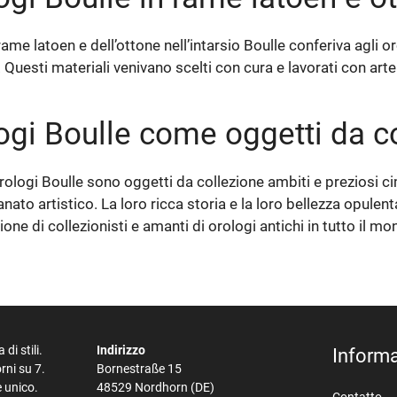
rame latoen e dell’ottone nell’intarsio Boulle conferiva agli 
 Questi materiali venivano scelti con cura e lavorati con arte 
ogi Boulle come oggetti da c
rologi Boulle sono oggetti da collezione ambiti e preziosi ci
ianato artistico. La loro ricca storia e la loro bellezza opu
one di collezionisti e amanti di orologi antichi in tutto il mo
i stili.
Indirizzo
Informa
rni su 7.
Bornestraße 15
e unico.
48529 Nordhorn (DE)