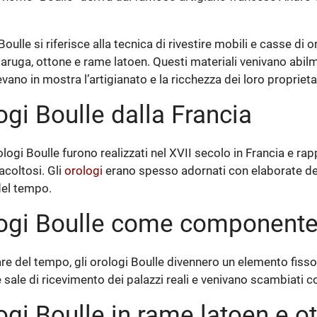
 Boulle si riferisce alla tecnica di rivestire mobili e casse di o
aruga, ottone e rame latoen. Questi materiali venivano abil
ano in mostra l’artigianato e la ricchezza dei loro proprietar
ogi Boulle dalla Francia
ologi Boulle furono realizzati nel XVII secolo in Francia e ra
facoltosi. Gli
orologi
erano spesso adornati con elaborate decora
del tempo.
ogi Boulle come componente f
e del tempo, gli orologi Boulle divennero un elemento fisso d
e sale di ricevimento dei palazzi reali e venivano scambiati co
ogi Boulle in rame latoen e o