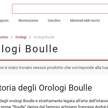
Products
search
egozio
Illuminazione
Giardino
Materiali edili vecchi
Antico
/
Orologi
/
Orologi Boulle
logi Boulle
on è stato trovato nessun prodotto che corrisponde alla tua
toria degli Orologi Boulle
degli orologi Boulle è strettamente legata all’arte dell’intars
l nome “Boulle” deriva dal famoso artigiano francese André-Ch