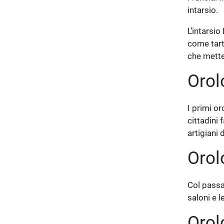
intarsio.
L’intarsio
come tart
che mettev
Orol
I primi or
cittadini 
artigiani 
Orol
Col passar
saloni e l
Orol