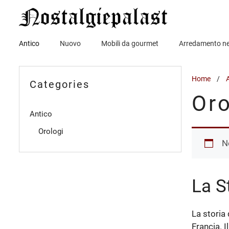
Vai
al
contenuto
Antico
Nuovo
Mobili da gourmet
Arredamento n
Home
/
Categories
Oro
Antico
Orologi
N
La S
La storia 
Francia. I