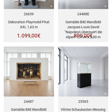
26659
24488E
Dekoration Playmobil Pirat
Gemälde Bild Wandbild
XXL 1,63 m
Jacques-Louis David
“Napoleon überquert die
1.099,00
€
899,00
€
Alpen” 1,37 m x 2,00 m
24487
25565
Gemälde Bild Wandbild
Vitrine Schaukasten Messing