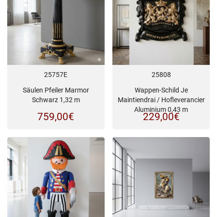
25757E
25808
Säulen Pfeiler Marmor
Wappen-Schild Je
Schwarz 1,32 m
Maintiendrai / Hofleverancier
Aluminium 0,43 m
759,00
€
229,00
€