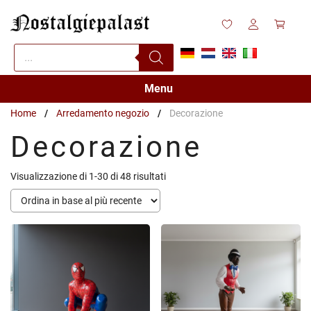
Vai
al
contenuto
Products
search
Menu
Home
/
Arredamento negozio
/
Decorazione
Decorazione
Ordina
Visualizzazione di 1-30 di 48 risultati
in
base
al
più
recente