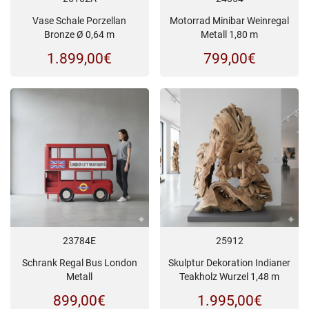
Vase Schale Porzellan
Motorrad Minibar Weinregal
Bronze Ø 0,64 m
Metall 1,80 m
1.899,00
€
799,00
€
23784E
25912
Schrank Regal Bus London
Skulptur Dekoration Indianer
Metall
Teakholz Wurzel 1,48 m
899,00
€
1.995,00
€