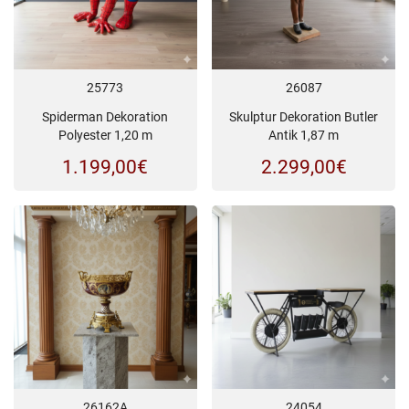
25773
26087
Spiderman Dekoration
Skulptur Dekoration Butler
Polyester 1,20 m
Antik 1,87 m
1.199,00
€
2.299,00
€
26162A
24054