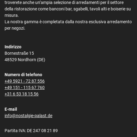
troverete anche un’ampia selezione di arredamenti per il settore
della ristorazione come banconi bar, sgabelli, tavoli alti e boiserie su
misura.
La nostra gamma è completata dalla nostra esclusiva arredamento
per negozi.
Indirizzo
Bornestraße 15
48529 Nordhorn (DE)
Numero di telefono
+49 5921 - 72 87 556
+49 151 - 115 67 760
+31 6 53 18 15 56
E-mail
info@nostalgie-palast.de
Partita IVA: DE 247 08 21 89