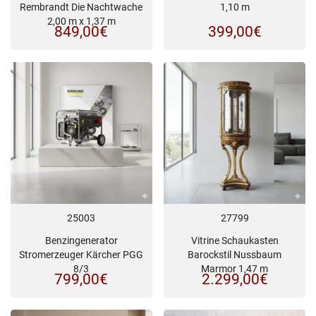
Rembrandt Die Nachtwache
1,10 m
2,00 m x 1,37 m
849,00
€
399,00
€
25003
27799
Benzingenerator
Vitrine Schaukasten
Stromerzeuger Kärcher PGG
Barockstil Nussbaum
8/3
Marmor 1,47 m
799,00
€
2.299,00
€