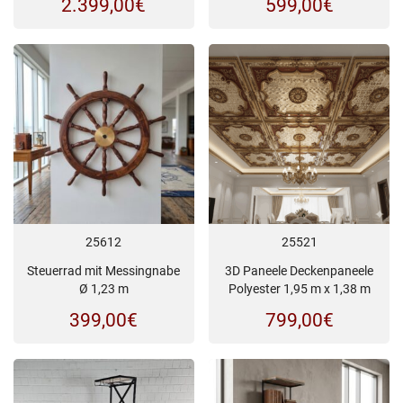
2.399,00
€
599,00
€
25612
25521
Steuerrad mit Messingnabe
3D Paneele Deckenpaneele
Ø 1,23 m
Polyester 1,95 m x 1,38 m
399,00
€
799,00
€