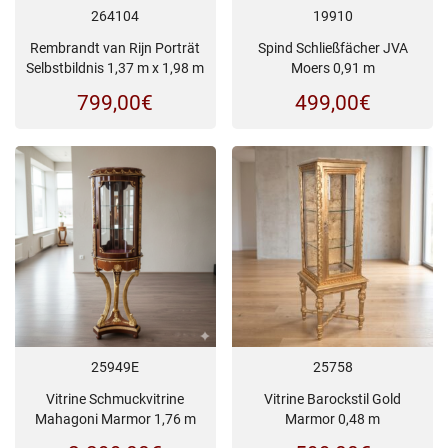
264104
19910
Rembrandt van Rijn Porträt
Spind Schließfächer JVA
Selbstbildnis 1,37 m x 1,98 m
Moers 0,91 m
799,00
€
499,00
€
25949E
25758
Vitrine Schmuckvitrine
Vitrine Barockstil Gold
Mahagoni Marmor 1,76 m
Marmor 0,48 m