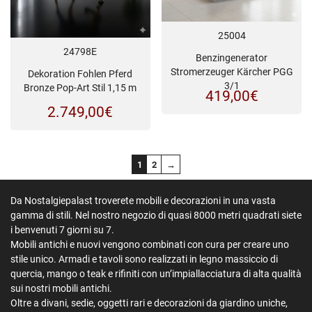
25004
24798E
Benzingenerator
Stromerzeuger Kärcher PGG
Dekoration Fohlen Pferd
3/1
Bronze Pop-Art Stil 1,15 m
419,00
€
2.749,00
€
1
2
→
Da Nostalgiepalast troverete mobili e decorazioni in una vasta
gamma di stili. Nel nostro negozio di quasi 8000 metri quadrati siete
i benvenuti 7 giorni su 7.
Mobili antichi e nuovi vengono combinati con cura per creare uno
stile unico. Armadi e tavoli sono realizzati in legno massiccio di
quercia, mango o teak e rifiniti con un’impiallacciatura di alta qualità
sui nostri mobili antichi.
Oltre a divani, sedie, oggetti rari e decorazioni da giardino uniche,